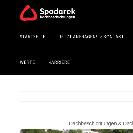
Skip
to
content
STARTSEITE
JETZT ANFRAGEN! -> KONTAKT
Search
for:
WERTE
KARRIERE
Dachbeschichtungen & Dach