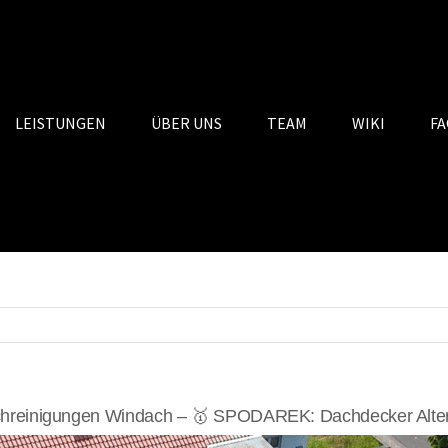
LEISTUNGEN
ÜBER UNS
TEAM
WIKI
FA
hreinigungen Windach – 🥇 SPODAREK: Dachdecker Alter