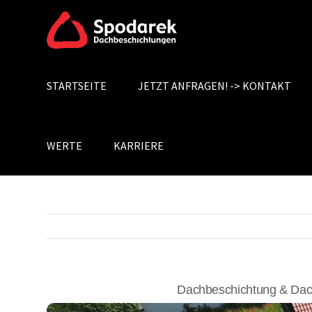
Skip
to
content
STARTSEITE
JETZT ANFRAGEN! -> KONTAKT
Search
for:
WERTE
KARRIERE
Dachbeschichtung & Dac