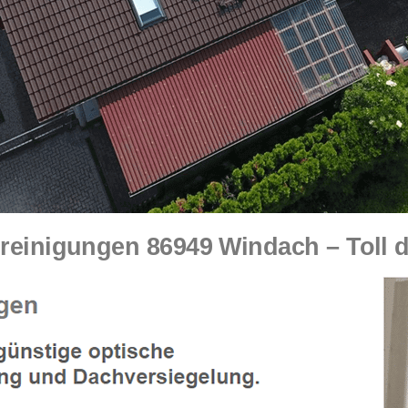
einigungen 86949 Windach – Toll d