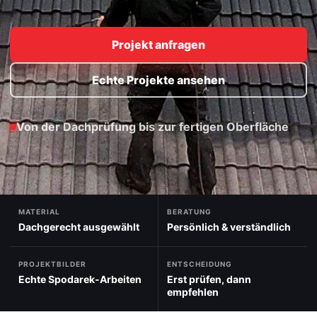
Projekt anfragen
Echte Projekte ansehen
Von der Dachprüfung bis zur fertigen Oberfläche
MATERIAL
BERATUNG
Dachgerecht ausgewählt
Persönlich & verständlich
PROJEKTBILDER
ENTSCHEIDUNG
Echte Spodarek-Arbeiten
Erst prüfen, dann
empfehlen