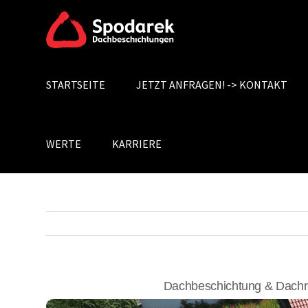
Skip
to
content
STARTSEITE
JETZT ANFRAGEN! -> KONTAKT
Search
for:
WERTE
KARRIERE
Dachbeschichtung & Dachr