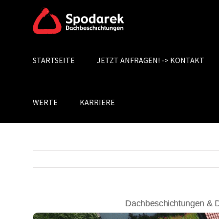
Skip
to
content
STARTSEITE
JETZT ANFRAGEN! -> KONTAKT
Search
for:
WERTE
KARRIERE
Dachbeschichtungen & D