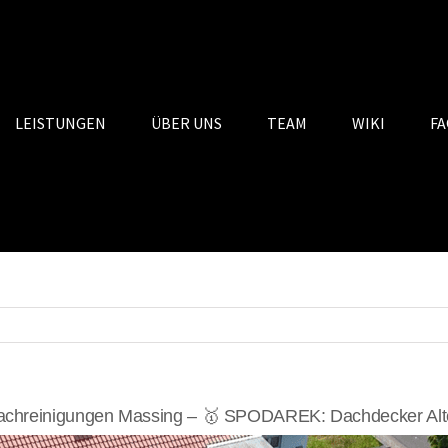
LEISTUNGEN
ÜBER UNS
TEAM
WIKI
FA
chreinigungen Massing – 🥇 SPODAREK: Dachdecker Alt