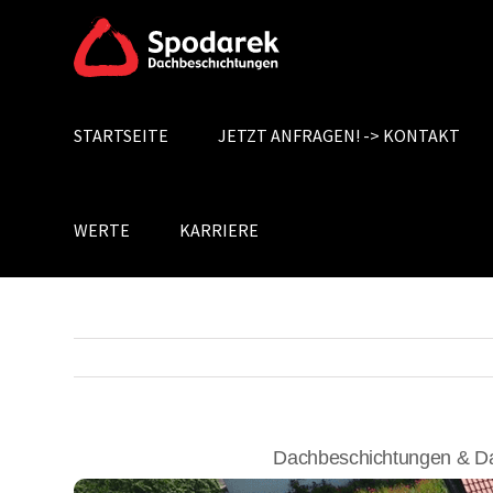
Skip
to
content
STARTSEITE
JETZT ANFRAGEN! -> KONTAKT
Search
for:
WERTE
KARRIERE
Dachbeschichtungen & Da