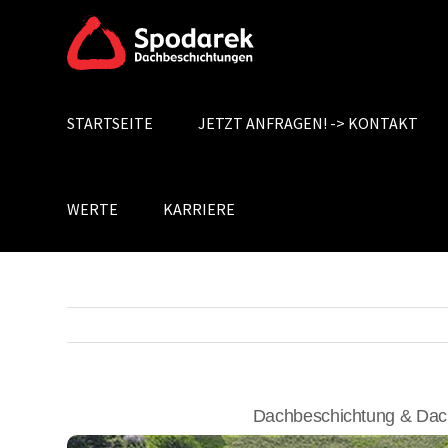
Skip
to
content
STARTSEITE
JETZT ANFRAGEN! -> KONTAKT
Search
for:
WERTE
KARRIERE
Dachbeschichtung & Dach