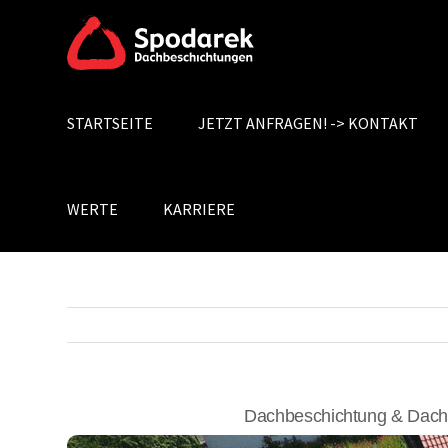
Skip
to
content
STARTSEITE
JETZT ANFRAGEN! -> KONTAKT
Search
for:
WERTE
KARRIERE
Dachbeschichtung & Dachr