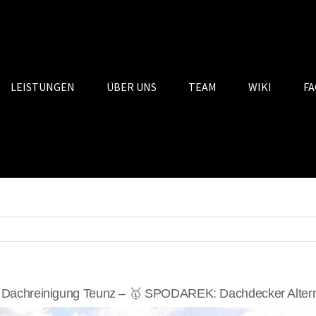
LEISTUNGEN
ÜBER UNS
TEAM
WIKI
FA
 Dachreinigung Teunz – 🥇 SPODAREK: Dachdecker Altern