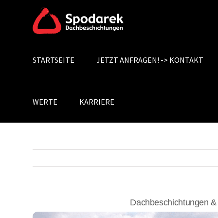
Skip
to
content
STARTSEITE
JETZT ANFRAGEN! -> KONTAKT
Search
for:
WERTE
KARRIERE
Dachbeschichtungen &