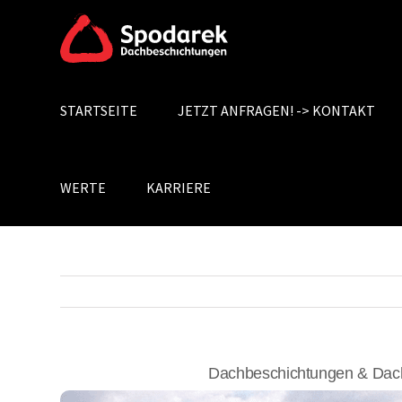
Skip
to
content
STARTSEITE
JETZT ANFRAGEN! -> KONTAKT
Search
for:
WERTE
KARRIERE
Dachbeschichtungen & Dach