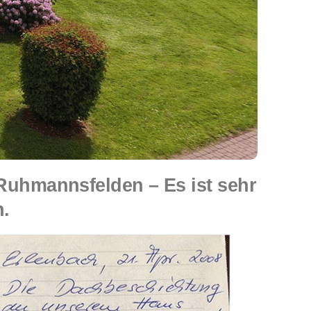
uhmannsfelden – Es ist sehr
.