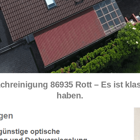
reinigung 86935 Rott – Es ist kla
haben.