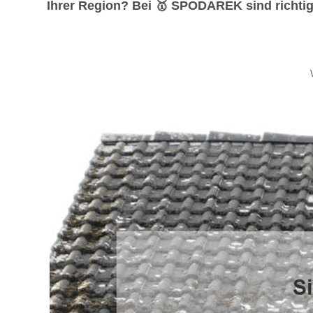
Ihrer Region? Bei 🥇 SPODAREK sind richtig. 