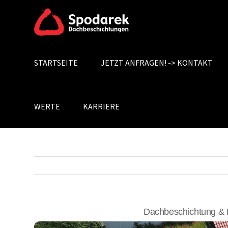
Skip
to
content
STARTSEITE
JETZT ANFRAGEN! -> KONTAKT
Search
for:
WERTE
KARRIERE
Dachbeschichtung & 