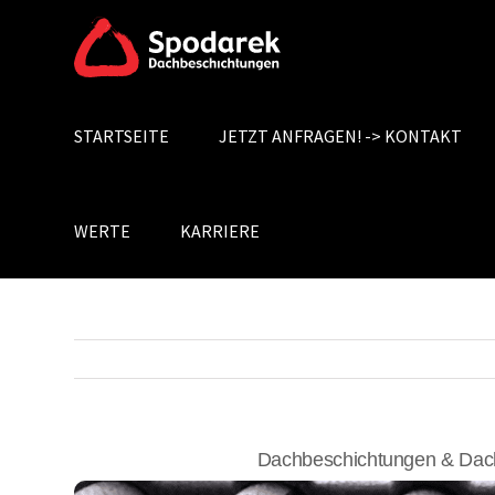
Skip
to
content
STARTSEITE
JETZT ANFRAGEN! -> KONTAKT
Search
for:
WERTE
KARRIERE
Dachbeschichtungen & Dach