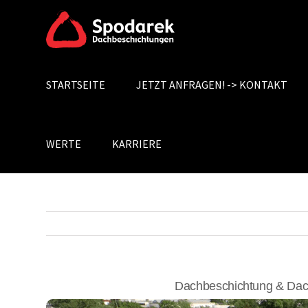
Skip
to
content
STARTSEITE
JETZT ANFRAGEN! -> KONTAKT
Search
for:
WERTE
KARRIERE
Dachbeschichtung & Dac