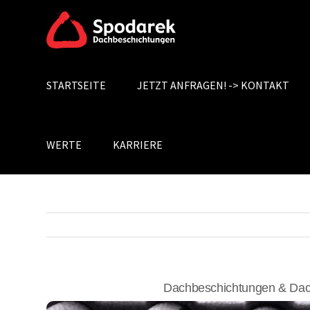
Skip
to
content
STARTSEITE
JETZT ANFRAGEN! -> KONTAKT
Search
for:
WERTE
KARRIERE
Dachbeschichtungen & Dac