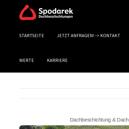
Skip
to
content
STARTSEITE
JETZT ANFRAGEN! -> KONTAKT
Search
for:
WERTE
KARRIERE
Dachbeschichtung & Dach