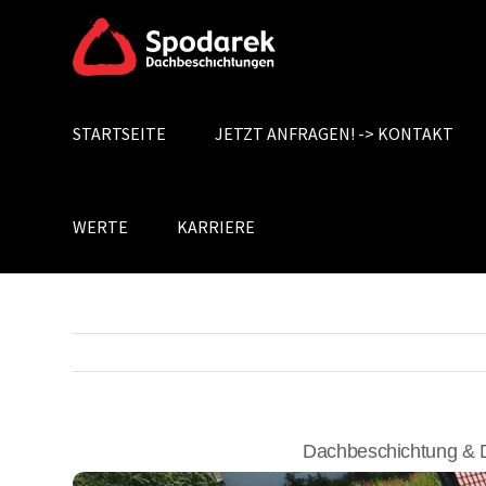
Skip
to
content
STARTSEITE
JETZT ANFRAGEN! -> KONTAKT
Search
for:
WERTE
KARRIERE
Dachbeschichtung & 