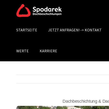
Skip
to
content
STARTSEITE
JETZT ANFRAGEN! -> KONTAKT
Search
for:
WERTE
KARRIERE
Dachbeschichtung & Dac