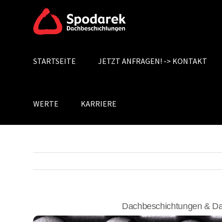
Skip
to
content
STARTSEITE
JETZT ANFRAGEN! -> KONTAKT
Search
for:
WERTE
KARRIERE
Dachbeschichtungen & Da