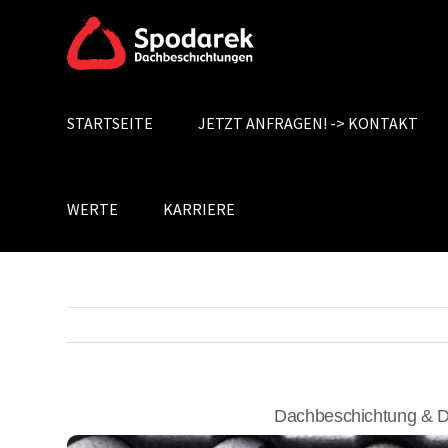
Skip
to
content
STARTSEITE
JETZT ANFRAGEN! -> KONTAKT
Search
for:
WERTE
KARRIERE
Dachbeschichtung & D