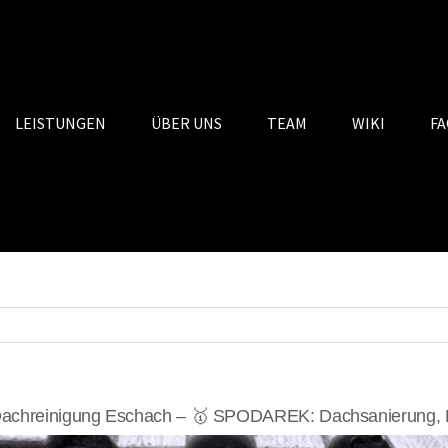
LEISTUNGEN
ÜBER UNS
TEAM
WIKI
FA
achreinigung Eschach – 🥇 SPODAREK: Dachsanierung, D