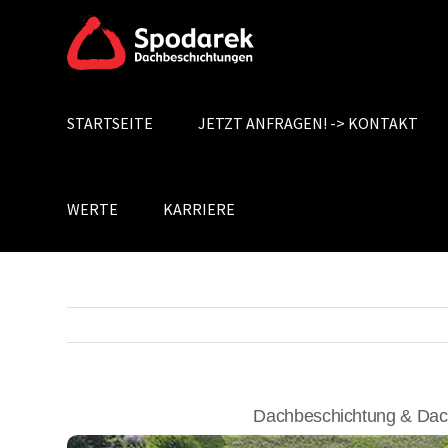
Skip
to
content
STARTSEITE
JETZT ANFRAGEN! -> KONTAKT
Search
for:
WERTE
KARRIERE
Dachbeschichtung & Dac