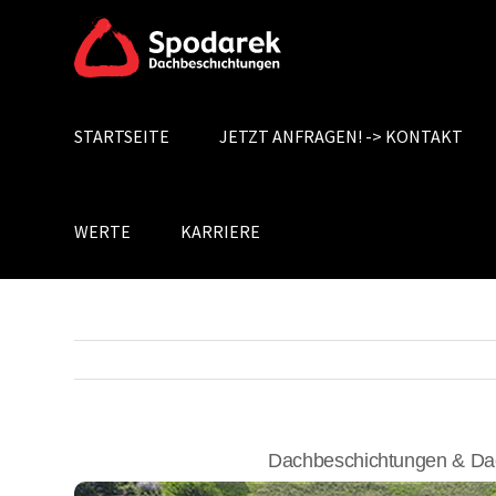
Skip
to
content
STARTSEITE
JETZT ANFRAGEN! -> KONTAKT
Search
for:
WERTE
KARRIERE
Dachbeschichtungen & Dac