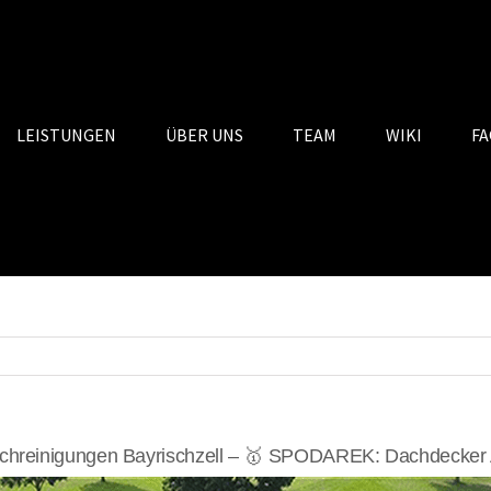
LEISTUNGEN
ÜBER UNS
TEAM
WIKI
FA
hreinigungen Bayrischzell – 🥇 SPODAREK: Dachdecker A