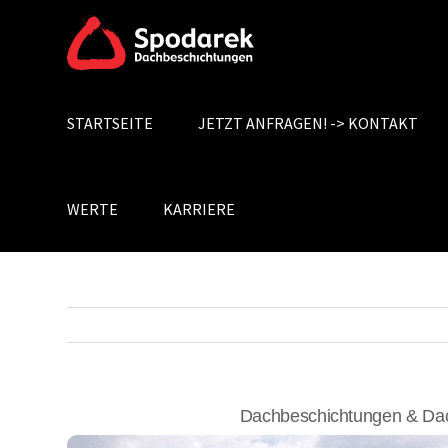
Skip
to
content
STARTSEITE
JETZT ANFRAGEN! -> KONTAKT
Search
for:
WERTE
KARRIERE
Dachbeschichtungen & Dac