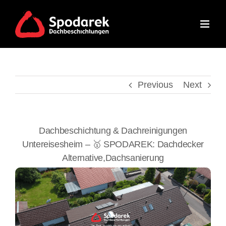
Skip
to
content
Previous
Next
Dachbeschichtung & Dachreinigungen
Untereisesheim – 🥇 SPODAREK: Dachdecker
Alternative,Dachsanierung