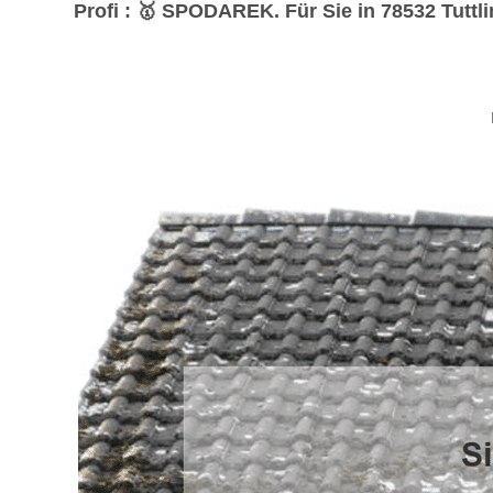
Profi : 🥇 SPODAREK. Für Sie in 78532 Tuttli