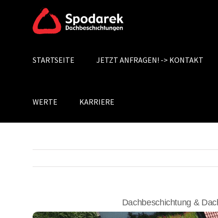
Skip
to
content
STARTSEITE
JETZT ANFRAGEN! -> KONTAKT
Search
for:
WERTE
KARRIERE
Dachbeschichtung & Dach