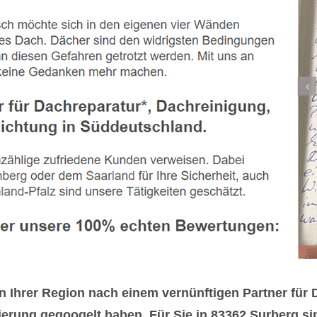
n Ihrer Region nach einem vernünftigen Partner fü
rung gegoogelt haben. Für Sie in 83362 Surberg sind