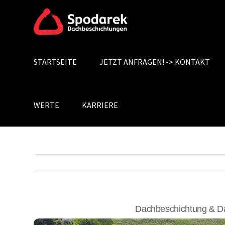
Skip
to
content
STARTSEITE
JETZT ANFRAGEN! -> KONTAKT
Search
for:
WERTE
KARRIERE
Dachbeschichtung & D