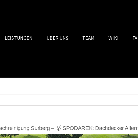
LEISTUNGEN
ÜBER UNS
TEAM
WIKI
FA
achreinigung Surberg – 🥇 SPODAREK: Dachdecker Altern