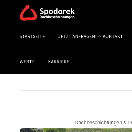
Skip
to
content
STARTSEITE
JETZT ANFRAGEN! -> KONTAKT
Search
for:
WERTE
KARRIERE
Dachbeschichtungen & D