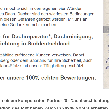
 einem kompetenten Partner für Dachbeschichtung
egion gesucht haben. Auch in 36205 Sontra arbeiten w