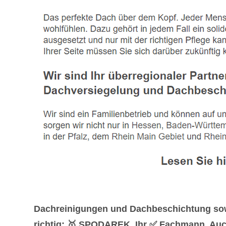
Dachreinigungen und Dachbeschichtung sowi
richtig: 🥇 SPODAREK, Ihr ✅ Fachmann. Auch 