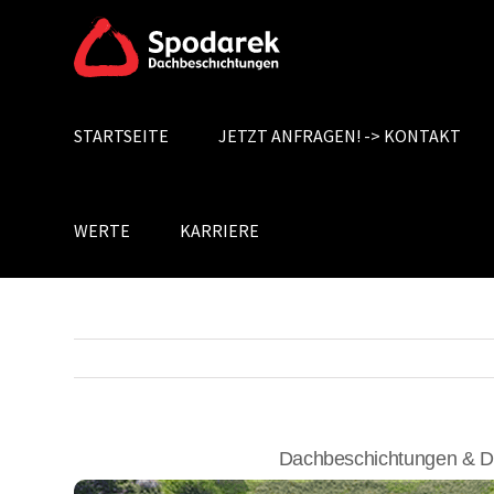
Skip
to
content
STARTSEITE
JETZT ANFRAGEN! -> KONTAKT
Search
for:
WERTE
KARRIERE
Dachbeschichtungen & Da