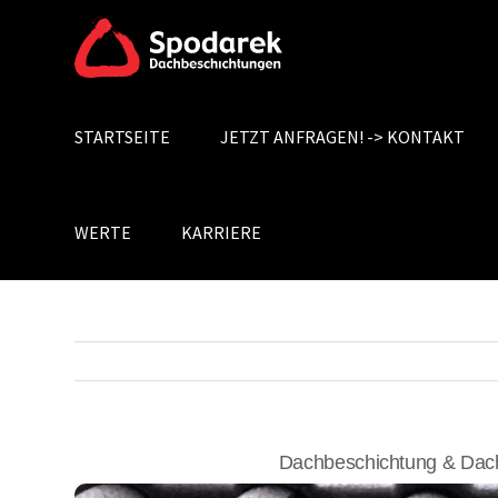
Skip
to
content
STARTSEITE
JETZT ANFRAGEN! -> KONTAKT
Search
for:
WERTE
KARRIERE
Dachbeschichtung & Dac