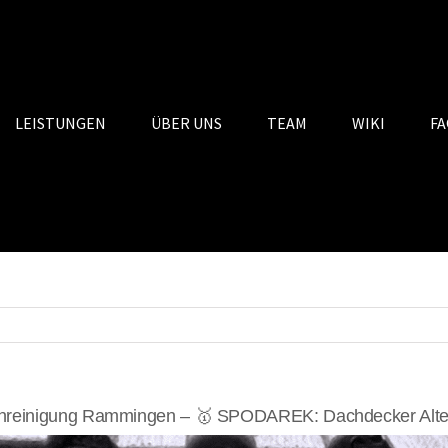
LEISTUNGEN
ÜBER UNS
TEAM
WIKI
FA
hreinigung Rammingen – 🥇 SPODAREK: Dachdecker Alter