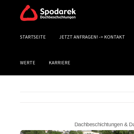
Skip
to
content
STARTSEITE
JETZT ANFRAGEN! -> KONTAKT
Search
for:
WERTE
KARRIERE
Dachbeschichtungen & Da