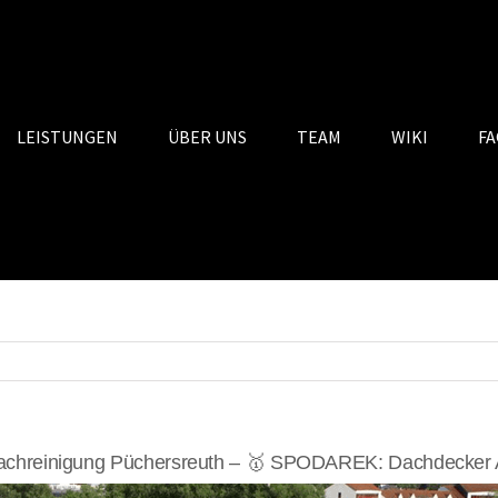
LEISTUNGEN
ÜBER UNS
TEAM
WIKI
FA
chreinigung Püchersreuth – 🥇 SPODAREK: Dachdecker A