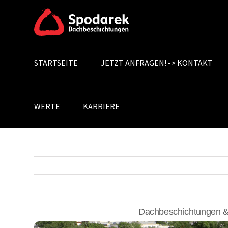
Skip
to
content
STARTSEITE
JETZT ANFRAGEN! -> KONTAKT
Search
for:
WERTE
KARRIERE
Dachbeschichtungen &