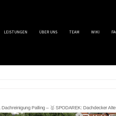
LEISTUNGEN
ÜBER UNS
TEAM
WIKI
FA
 Dachreinigung Palling – 🥇 SPODAREK: Dachdecker Alter