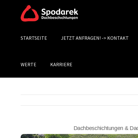
Skip
to
content
STARTSEITE
JETZT ANFRAGEN! -> KONTAKT
Search
for:
WERTE
KARRIERE
Dachbeschichtungen & Dac