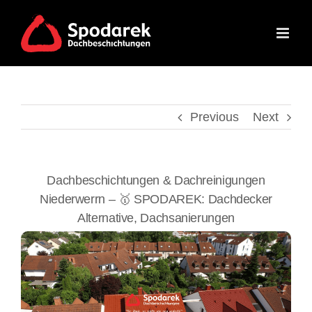
Skip
to
content
Previous
Next
Dachbeschichtungen & Dachreinigungen
Niederwerrn – 🥇 SPODAREK: Dachdecker
Alternative, Dachsanierungen