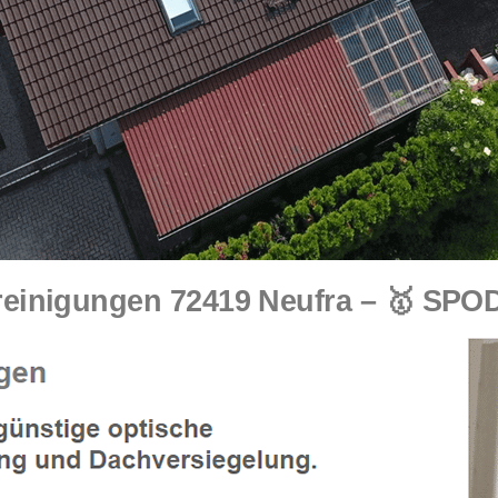
einigungen 72419 Neufra – 🥇 SPO