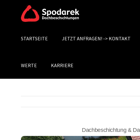
Skip
to
content
STARTSEITE
JETZT ANFRAGEN! -> KONTAKT
Search
for:
WERTE
KARRIERE
Dachbeschichtung & Da