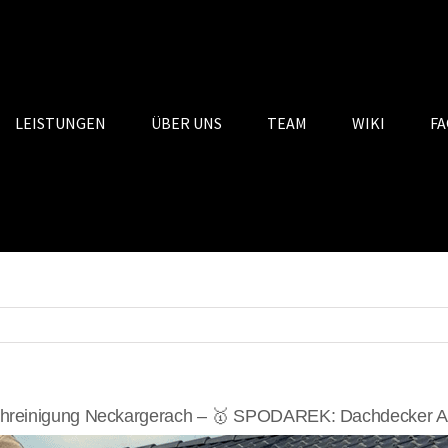
LEISTUNGEN
ÜBER UNS
TEAM
WIKI
FA
hreinigung Neckargerach – 🥇 SPODAREK: Dachdecker Alt