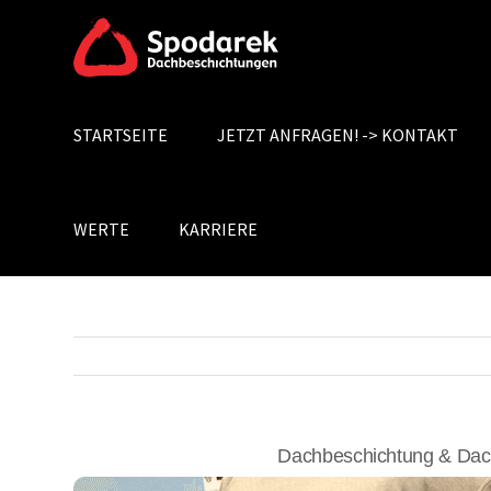
Skip
to
content
STARTSEITE
JETZT ANFRAGEN! -> KONTAKT
Search
for:
WERTE
KARRIERE
Dachbeschichtung & Dac