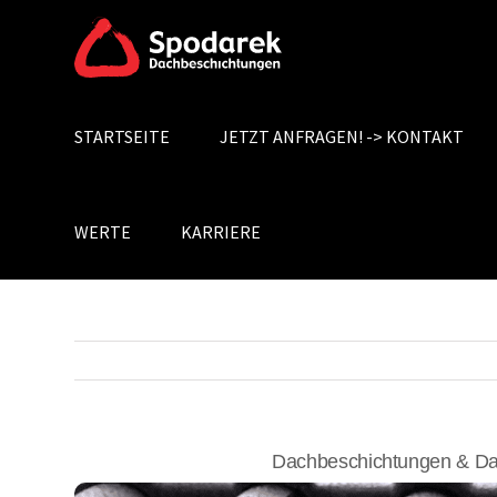
Skip
to
content
STARTSEITE
JETZT ANFRAGEN! -> KONTAKT
Search
for:
WERTE
KARRIERE
Dachbeschichtungen & Da