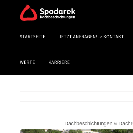
Skip
to
content
STARTSEITE
JETZT ANFRAGEN! -> KONTAKT
Search
for:
WERTE
KARRIERE
Dachbeschichtungen & Dachr