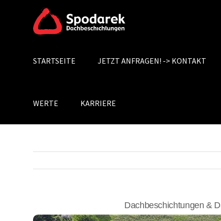
Skip
to
content
STARTSEITE
JETZT ANFRAGEN! -> KONTAKT
Search
for:
WERTE
KARRIERE
Dachbeschichtungen & D