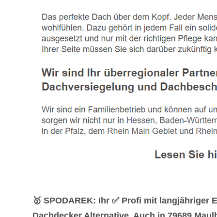
🥇 SPODAREK: Ihr ✅ Profi mit langjähriger
Dachdecker Alternative. Auch in 79689 Maul