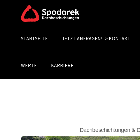
Skip
to
content
STARTSEITE
JETZT ANFRAGEN! -> KONTAKT
Search
for:
WERTE
KARRIERE
Dachbeschichtungen & D