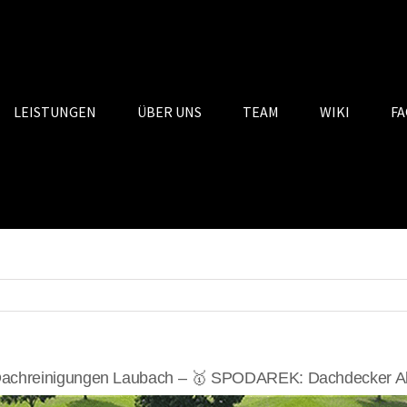
LEISTUNGEN
ÜBER UNS
TEAM
WIKI
FA
achreinigungen Laubach – 🥇 SPODAREK: Dachdecker Alt