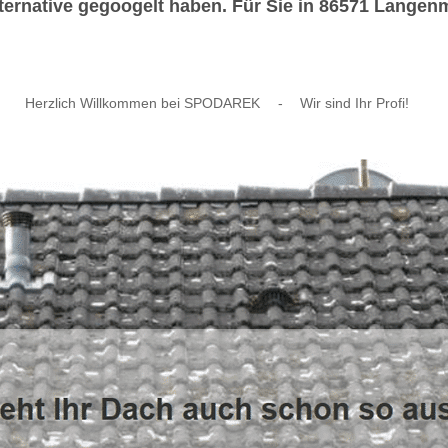
rnative gegoogelt haben. Für Sie in 86571 Langenmo
Herzlich Willkommen bei SPODAREK
-
Wir sind Ihr Profi!