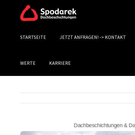
Skip
to
content
STARTSEITE
JETZT ANFRAGEN! -> KONTAKT
Search
for:
WERTE
KARRIERE
Dachbeschichtungen & Da