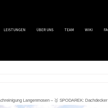
LEISTUNGEN
ÜBER UNS
TEAM
WIKI
FA
chreinigung Langenmosen – 🥇 SPODAREK: Dachdecker A