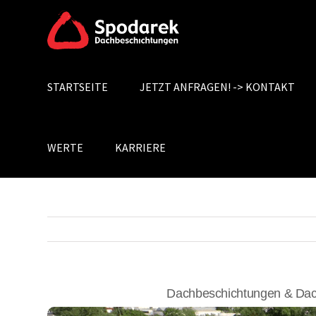
Skip
to
content
STARTSEITE
JETZT ANFRAGEN! -> KONTAKT
Search
for:
WERTE
KARRIERE
Dachbeschichtungen & Dach