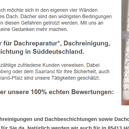
chreinigungen und Dachbeschichtungen sowie Dachd
r Sie da. Natürlich werden wir auch für in 85413 Hö