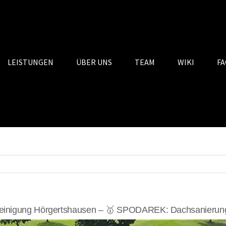
LEISTUNGEN
ÜBER UNS
TEAM
WIKI
FA
einigung Hörgertshausen – 🥇 SPODAREK: Dachsanierunge