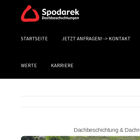
Skip
to
content
STARTSEITE
JETZT ANFRAGEN! -> KONTAKT
Search
for:
WERTE
KARRIERE
Dachbeschichtung & Dachr