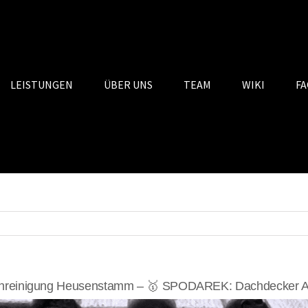
LEISTUNGEN
ÜBER UNS
TEAM
WIKI
FA
hreinigung Heusenstamm – 🥇 SPODAREK: Dachdecker Alt