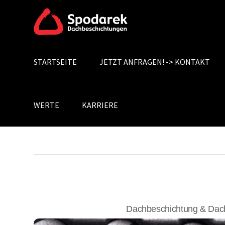
Skip
to
content
STARTSEITE
JETZT ANFRAGEN! -> KONTAKT
Search
for:
WERTE
KARRIERE
Dachbeschichtung & Dac