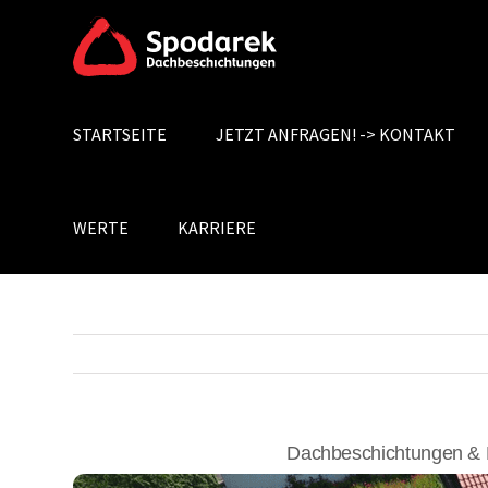
Skip
to
content
STARTSEITE
JETZT ANFRAGEN! -> KONTAKT
Search
for:
WERTE
KARRIERE
Dachbeschichtungen & 