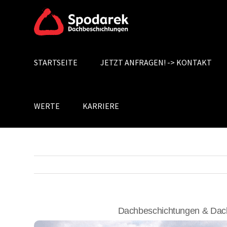
Skip
to
content
STARTSEITE
JETZT ANFRAGEN! -> KONTAKT
Search
for:
WERTE
KARRIERE
Dachbeschichtungen & Dach