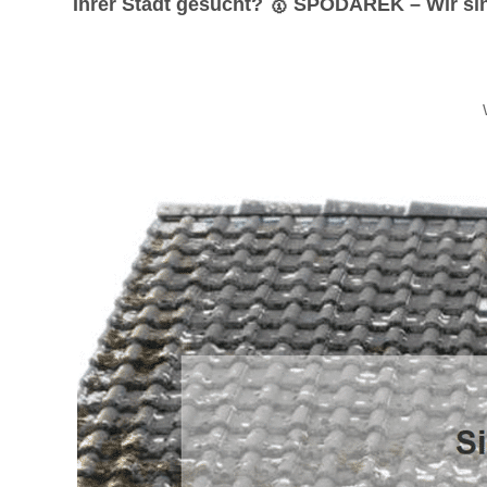
Ihrer Stadt gesucht? 🥇 SPODAREK – Wir sind