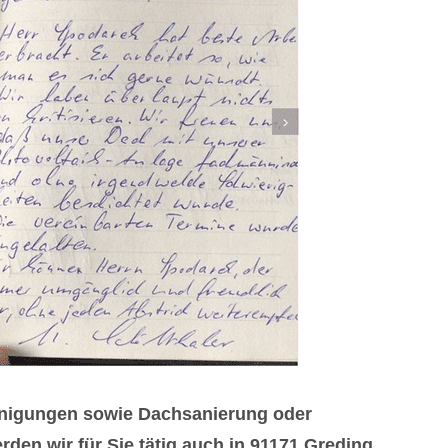
inigungen sowie Dachsanierung oder
den wir für Sie tätig auch in 91171 Greding.