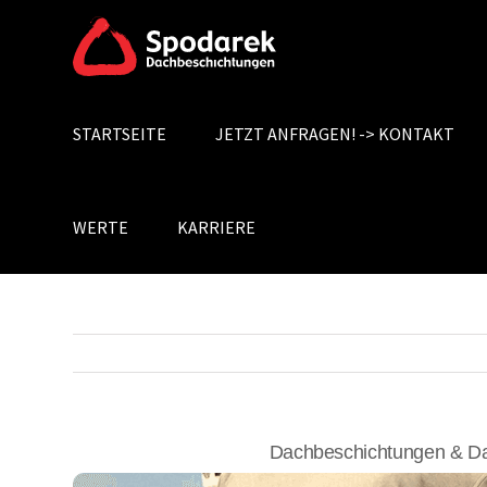
Skip
to
content
STARTSEITE
JETZT ANFRAGEN! -> KONTAKT
Search
for:
WERTE
KARRIERE
Dachbeschichtungen & Da