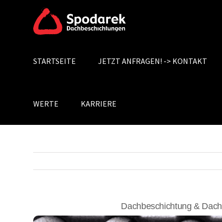
Skip
to
content
STARTSEITE
JETZT ANFRAGEN! -> KONTAKT
Search
for:
WERTE
KARRIERE
Dachbeschichtung & Dach