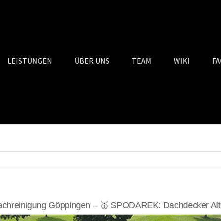
LEISTUNGEN
ÜBER UNS
TEAM
WIKI
FA
chreinigung Göppingen – 🥇 SPODAREK: Dachdecker Alt