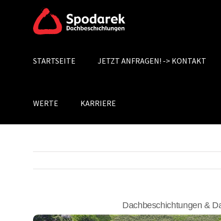
Skip
to
content
STARTSEITE
JETZT ANFRAGEN! -> KONTAKT
Search
for:
WERTE
KARRIERE
Dachbeschichtungen & Da