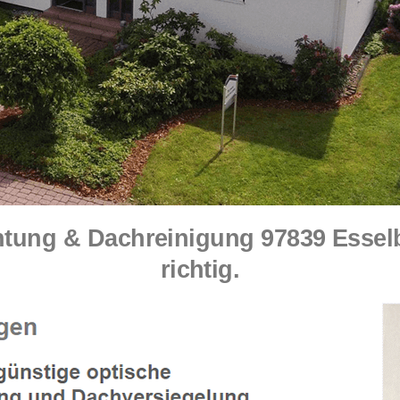
ung & Dachreinigung 97839 Esselba
richtig.