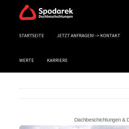
Skip
to
content
STARTSEITE
JETZT ANFRAGEN! -> KONTAKT
Search
for:
WERTE
KARRIERE
Dachbeschichtungen & D