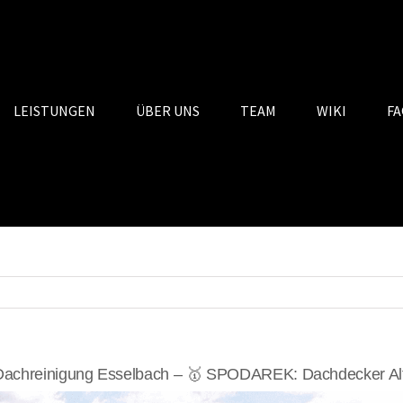
LEISTUNGEN
ÜBER UNS
TEAM
WIKI
FA
achreinigung Esselbach – 🥇 SPODAREK: Dachdecker Alt