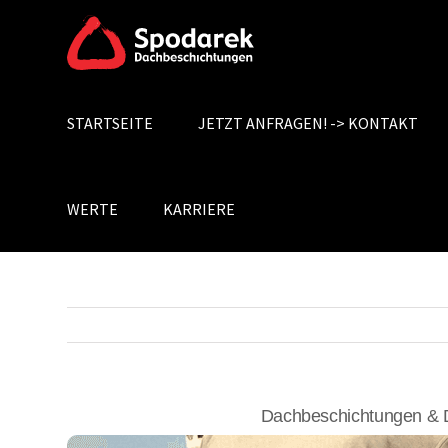
Skip
to
content
STARTSEITE
JETZT ANFRAGEN! -> KONTAKT
Search
for:
WERTE
KARRIERE
Dachbeschichtungen & 