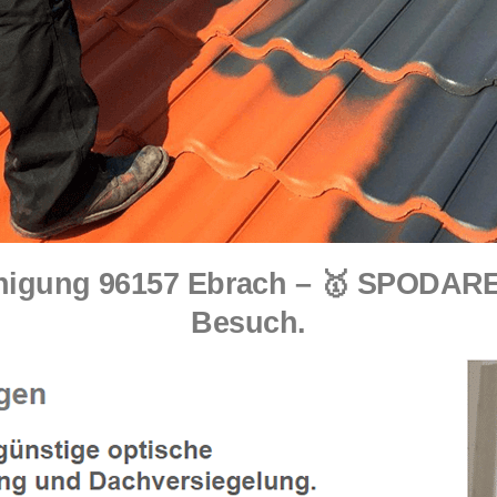
igung 96157 Ebrach – 🥇 SPODAREK
Besuch.