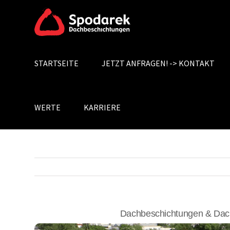
Skip
to
content
STARTSEITE
JETZT ANFRAGEN! -> KONTAKT
Search
for:
WERTE
KARRIERE
Dachbeschichtungen & Dac